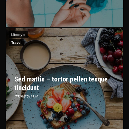
Lifestyle
Travel
Sed mattis – tortor pellen tesque
tincidunt
2016年9月1日