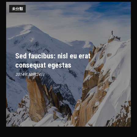
未分類
Sed faucibus: nisl eu erat
consequat egestas
2014年10月24日