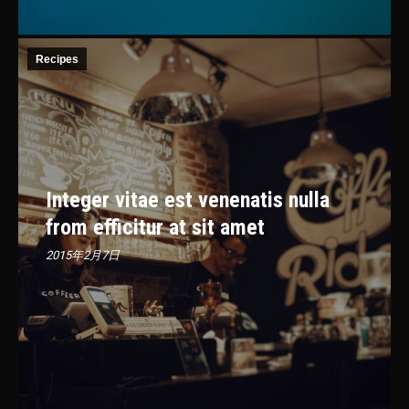
Recipes
Integer vitae est venenatis nulla
from efficitur at sit amet
2015年2月7日