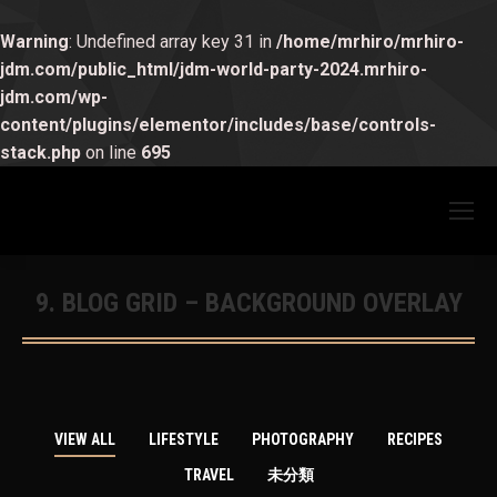
Warning
: Undefined array key 31 in
/home/mrhiro/mrhiro-
jdm.com/public_html/jdm-world-party-2024.mrhiro-
jdm.com/wp-
content/plugins/elementor/includes/base/controls-
stack.php
on line
695
9. BLOG GRID – BACKGROUND OVERLAY
You are here:
VIEW ALL
LIFESTYLE
PHOTOGRAPHY
RECIPES
TRAVEL
未分類