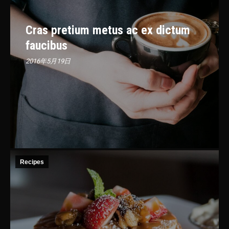
Cras pretium metus ac ex dictum
faucibus
2016年5月19日
Recipes