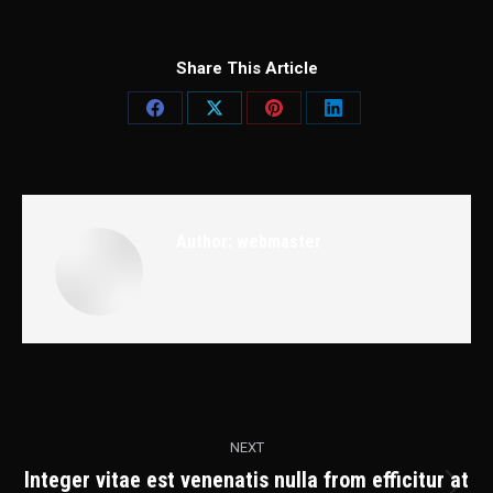
Share This Article
Share
Share
Share
Share
on
on
on
on
Facebook
X
Pinterest
LinkedIn
Author:
webmaster
Post
NEXT
navigation
Integer vitae est venenatis nulla from efficitur at