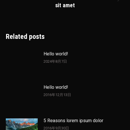
Next
sit amet
post:
Related posts
Hello world!
2024年8月7日
Hello world!
2016年12月13日
5 Reasons lorem ipsum dolor
2016年9月30日