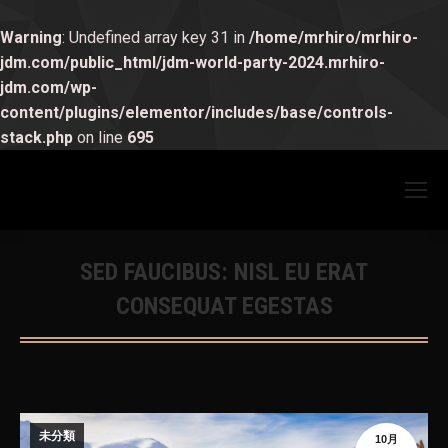
Warning
: Undefined array key 31 in
/home/mrhiro/mrhiro-
jdm.com/public_html/jdm-world-party-2024.mrhiro-
jdm.com/wp-
content/plugins/elementor/includes/base/controls-
stack.php
on line
695
SED FAUCIBUS: NISL EU ERAT
CONSEQUAT EGESTAS
You are here:
未分類
10月