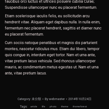
faucibus orci luctus et ultrices posuere cubilia Curae;
Suspendisse ullamcorper nunc eu placerat fermentum.
Etiam scelerisque iaculis felis, eu sollicitudin arcu
hendrerit vitae. Aliquam eget dapibus nulla. In nulla enim,
fermentum nec placerat hendrerit, sagittis et diamer nunc
eu placerat fermentum.
Cum sociis natoque penatibus et magnis dis parturient
montes, nascetur ridiculus mus. Etiam dui libero, tempor
quis congue in, interdum eget tortor. Nam et urna ante,
vitae pretium lacus vehicula. Sed rhoncus ullamcorper
mauris, ac condimentum metus egestas ut. Nam et urna
ante, vitae pretium lacus.
Category:
未分類
By
webmaster
2014年10月24日
Tags:
article
life
photo
theme
themeforest