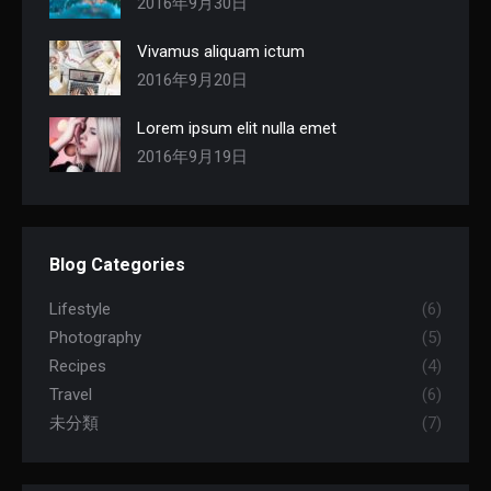
2016年9月30日
Vivamus aliquam ictum
2016年9月20日
Lorem ipsum elit nulla emet
2016年9月19日
Blog Categories
Lifestyle
(6)
Photography
(5)
Recipes
(4)
Travel
(6)
未分類
(7)